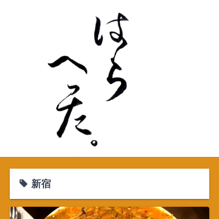
S
k
i
p
t
o
c
o
n
t
e
n
t
新宿