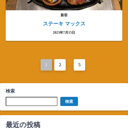
新宿
ステーキ マックス
2023年7月15日
投
1
2
5
…
稿
ナ
検索
ビ
検索
ゲ
ー
最近の投稿
シ