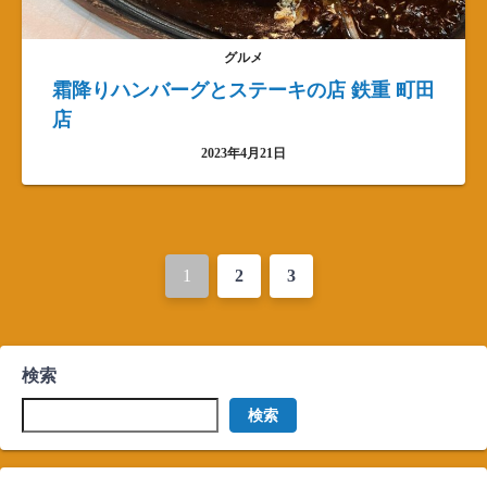
グルメ
霜降りハンバーグとステーキの店 鉄重 町田
店
2023年4月21日
投
1
2
3
稿
ナ
検索
ビ
検索
ゲ
ー