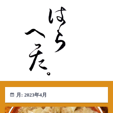
S
k
i
p
t
o
c
o
n
t
e
n
t
月:
2023年4月