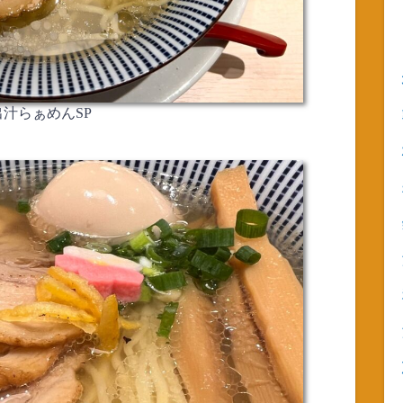
出汁らぁめんSP