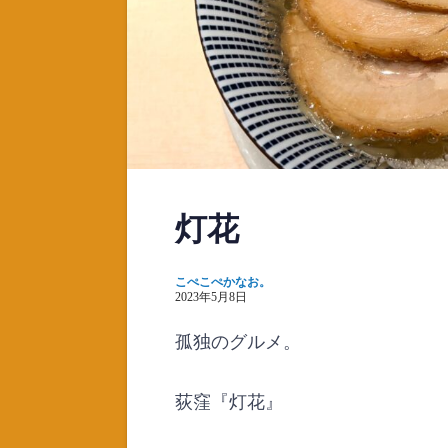
灯花
こぺこぺかなお。
2023年5月8日
孤独のグルメ。
荻窪『灯花』