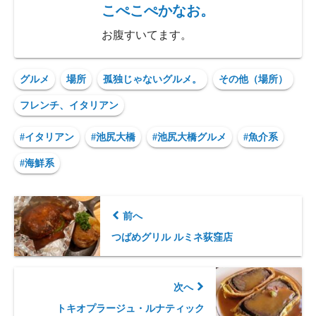
こぺこぺかなお。
お腹すいてます。
グルメ
場所
孤独じゃないグルメ。
その他（場所）
フレンチ、イタリアン
#イタリアン
#池尻大橋
#池尻大橋グルメ
#魚介系
#海鮮系
前へ
つばめグリル ルミネ荻窪店
次へ
トキオプラージュ・ルナティック