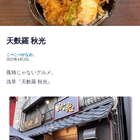
天麩羅 秋光
こぺこぺかなお。
2023年4月2日
孤独じゃないグルメ。
浅草『天麩羅 秋光』