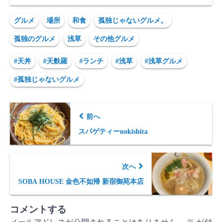
グルメ
場所
和食
孤独じゃないグルメ。
孤独のグルメ
浅草
その他グルメ
#天丼
#天麩羅
#ランチ
#浅草
#浅草グルメ
#孤独じゃないグルメ
前へ
スパゲティーnokishita
次へ
SOBA HOUSE 金色不如帰 新宿御苑本店
コメントする