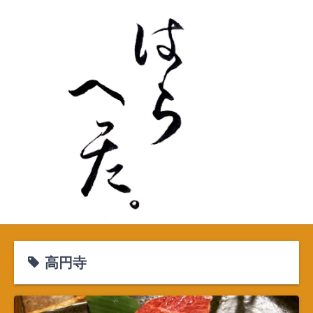
S
k
i
p
t
o
c
o
n
t
e
n
t
高円寺