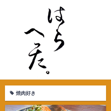
S
k
i
p
t
o
c
o
n
t
e
n
t
焼肉好き