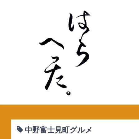
S
k
i
p
t
o
c
o
n
t
e
n
t
中野富士見町グルメ