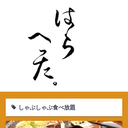
S
k
i
p
t
o
c
o
n
t
e
n
t
しゃぶしゃぶ食べ放題