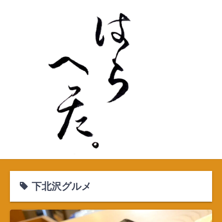
S
k
i
p
t
o
c
o
n
t
e
n
t
下北沢グルメ